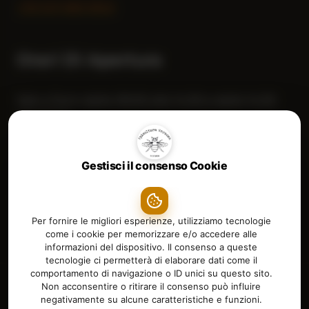
+39 347 683
9552
Orari Di Apertura
Sab e Dom dalle 09:00 alle 14:30 e dalle 14:30
alle 18:00
Negli altri giorni sarà possibile recarsi dal
Gestisci il consenso Cookie
nostro negozio vicino al laboratorio, solo
previa prenotazione tramite i contatti che
trovate
QUI
.
Per fornire le migliori esperienze, utilizziamo tecnologie
come i cookie per memorizzare e/o accedere alle
informazioni del dispositivo. Il consenso a queste
tecnologie ci permetterà di elaborare dati come il
comportamento di navigazione o ID unici su questo sito.
Non acconsentire o ritirare il consenso può influire
© 2022-2026 Apicoltura Varacca.it P.IVA
negativamente su alcune caratteristiche e funzioni.